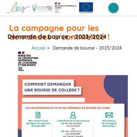
Aller
au
Collège de Lucciana – Lucciana
contenu
La campagne pour les
(Pressez
demandes a commencé !
Demande de bourse – 2023/2024
Entrée)
Accueil
>
Demande de bourse – 2023/2024