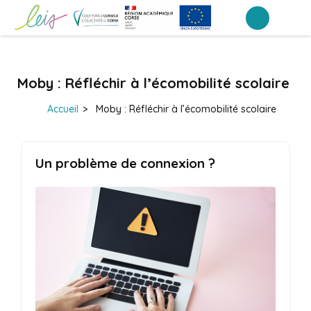
Aller
au
Collège de Lucciana – Lucciana
contenu
(Pressez
Moby : Réfléchir à l’écomobilité scolaire
Entrée)
Accueil
>
Moby : Réfléchir à l’écomobilité scolaire
Un problème de connexion ?